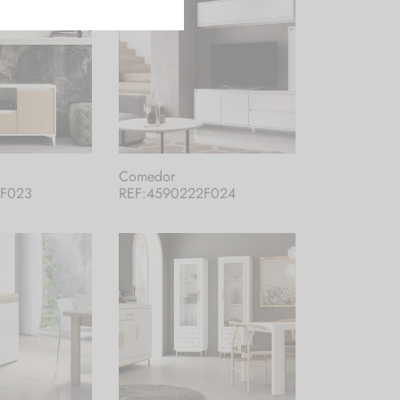
Comedor
2F023
REF:4590222F024