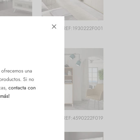
:0180221F010
Comedor REF:1930222F001
e ofrecemos una
productos. Si no
cas,
contacta con
 más!
:4590222F018
Comedor REF:4590222F019