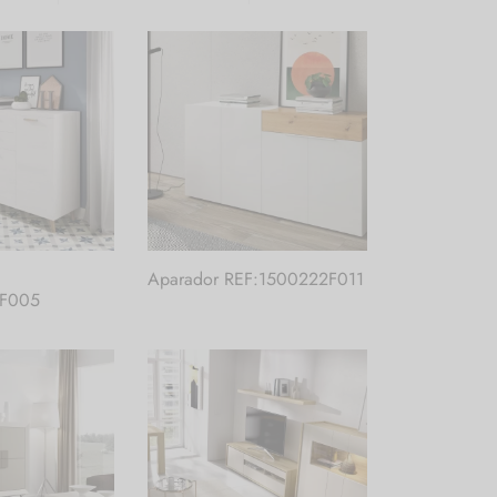
Aparador REF:1500222F011
2F005