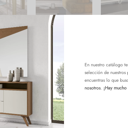
:1930222F011
Comedor REF:
Comedor REF
0550222F007
En nuestro catálogo t
selección de nuestros 
encuentras lo que bus
nosotros
.
¡Hay mucho
:1930222F006
Comedor REF:4590222F017
Comedor REF