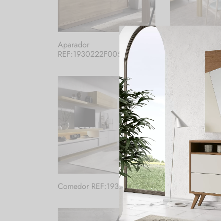
Aparador
Aparador REF
REF:1930222F005
Comedor REF:1930222F002
Comedor REF