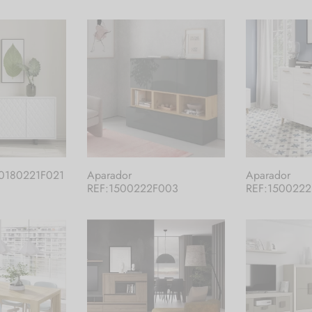
:0180221F021
Aparador
Aparador
REF:1500222F003
REF:150022