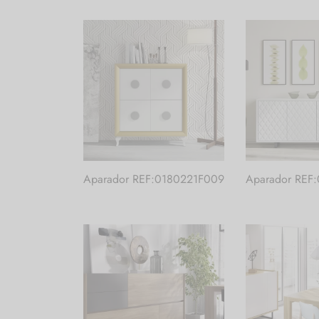
Aparador REF:0180221F009
Aparador REF