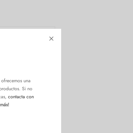
e ofrecemos una
productos. Si no
cas,
contacta con
 más!