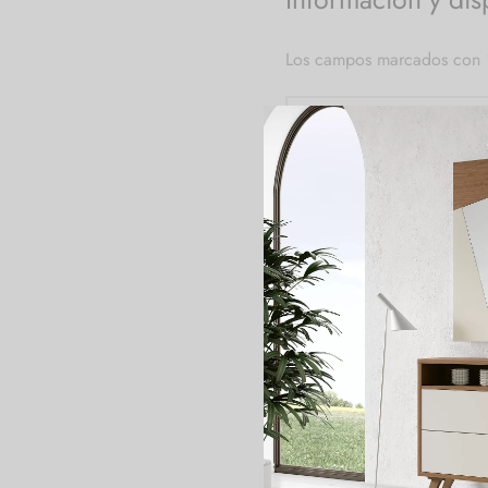
Los campos marcados con
Nombre y apellidos
*
Correo electrónico
*
Teléfono
*
Código postal
*
Referencia del producto