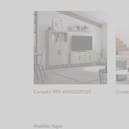
Comedor REF:4590222F029
Comed
Muebles Yugar