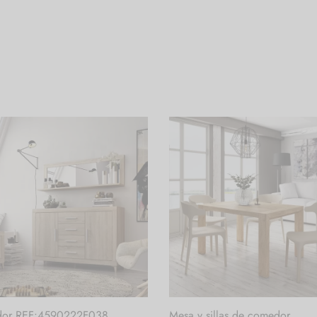
or REF:4590222F038
Mesa y sillas de comedor