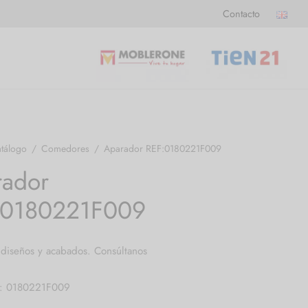
Contacto
tálogo
/
Comedores
/
Aparador REF:0180221F009
rador
:0180221F009
 diseños y acabados. Consúltanos
a: 0180221F009