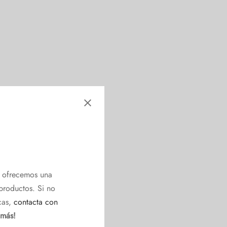
e ofrecemos una
productos. Si no
cas,
contacta con
 más!