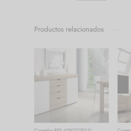
Productos relacionados
Comedor REF:4590222F031
Comed