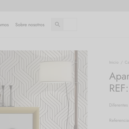
amos
Sobre nosotros
Inicio
/
Ca
Apa
REF
Diferentes
Referenci