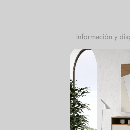
Información y dis
Los campos marcados con
Nombre y apellidos
*
Correo electrónico
*
Teléfono
*