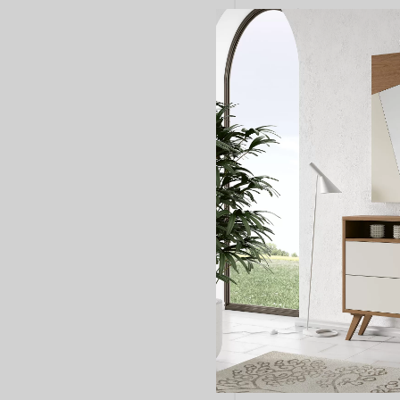
Correo electrónico
*
Teléfono
*
Código postal
*
Referencia del producto
Consulta
*