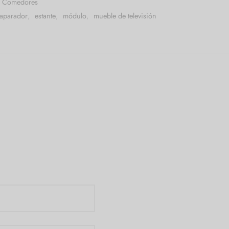
Comedores
aparador
,
estante
,
módulo
,
mueble de televisión