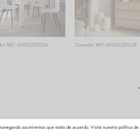
or REF:4590222F036
Comedor REF:4590222F028
s navegando asumiremos que estás de acuerdo. Visita nuestra
política de