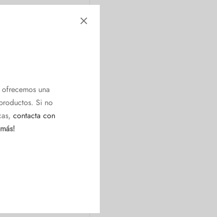
e ofrecemos una
productos. Si no
cas,
contacta con
 más!