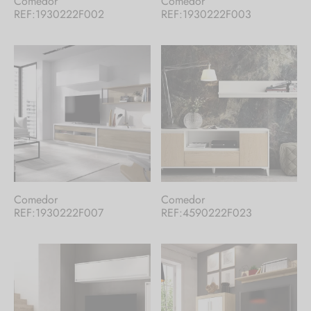
Comedor
Comedor
REF:1930222F002
REF:1930222F003
En nuestro catálogo te ofrecemos una
selección de nuestros productos. Si no
encuentras lo que buscas,
contacta con
nosotros
.
¡Hay mucho más!
Comedor
Comedor
REF:1930222F007
REF:4590222F023