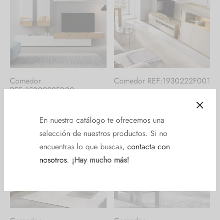
Comedor
Comedor REF:1930222F001
REF:1500222F002