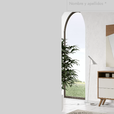
Nombre y apellidos
*
Correo electrónico
*
Teléfono
*
Código postal
*
Referencia del producto
Consulta
*