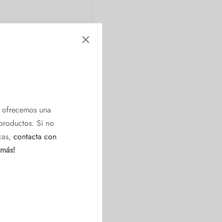
e ofrecemos una
productos. Si no
cas,
contacta con
 más!