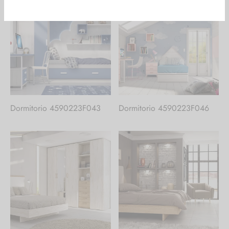
Dormitorio 4590223F043
Dormitorio 4590223F046
En nuestro catálogo te ofrecemos una
selección de nuestros productos. Si no
encuentras lo que buscas,
contacta con
nosotros
.
¡Hay mucho más!