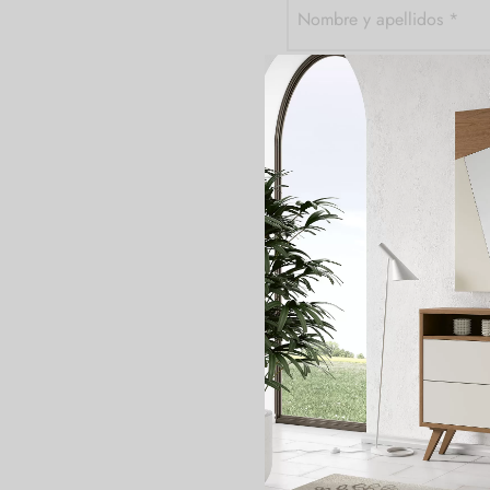
Nombre y apellidos
*
Correo electrónico
*
Teléfono
*
Código postal
*
Referencia del producto
Consulta
*