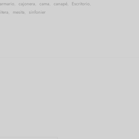
armario
,
cajonera
,
cama
,
canapé
,
Escritorio
,
litera
,
mesita
,
sinfonier