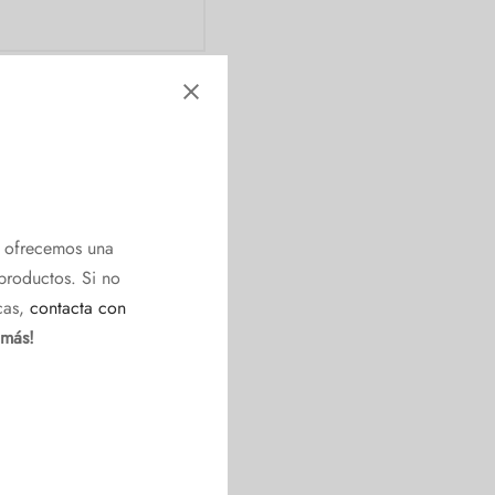
e ofrecemos una
productos. Si no
cas,
contacta con
 más!