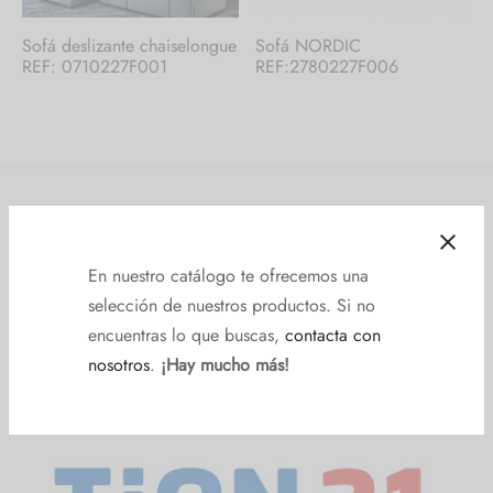
Sofá deslizante chaiselongue
Sofá NORDIC
REF: 0710227F001
REF:2780227F006
Muebles Yugar
En nuestro catálogo te ofrecemos una
Lunes a Viernes | Mon to Fri Sábado
selección de nuestros productos. Si no
10:00 a 13:30h | 17:30 a 20:30 10:00 a 13:30
encuentras lo que buscas,
contacta con
nosotros
.
¡Hay mucho más!