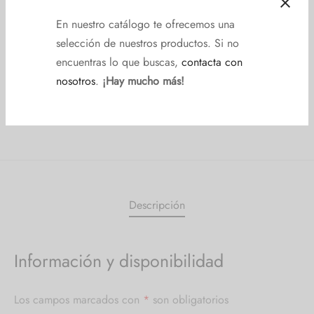
Referencia: 0710227F001
En nuestro catálogo te ofrecemos una
Categoría:
Sofás y sillones
selección de nuestros productos. Si no
Etiquetas:
Chaiselongue
,
Sofá
,
sofá extraíble
,
Tres plazas
encuentras lo que buscas,
contacta con
nosotros
.
¡Hay mucho más!
Descripción
Información y disponibilidad
Los campos marcados con
*
son obligatorios