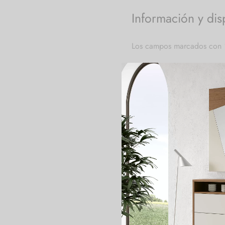
Información y dis
Los campos marcados con
Nombre y apellidos
*
Correo electrónico
*
Teléfono
*
Código postal
*