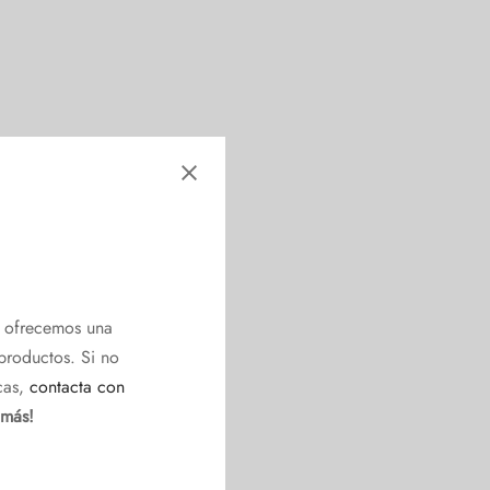
e ofrecemos una
productos. Si no
cas,
contacta con
 más!