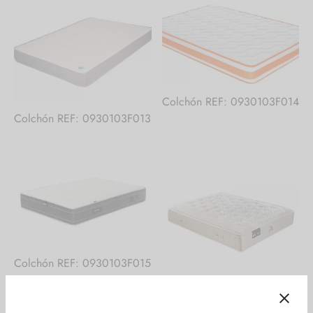
Colchón REF: 0930103F014
Colchón REF: 0930103F013
Colchón REF: 0930103F015
Colchón REF: 1460103F001